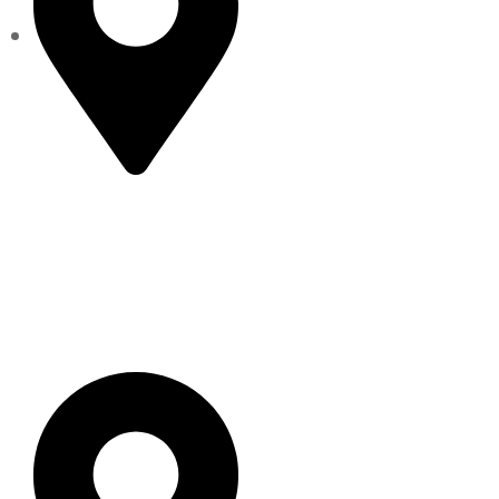
Portal Marcos A. Jiménez s/n
Centro de la Ciudad.
Tacámbaro de Codallos,
Michoacán C.P. 61650
Datos de Contacto