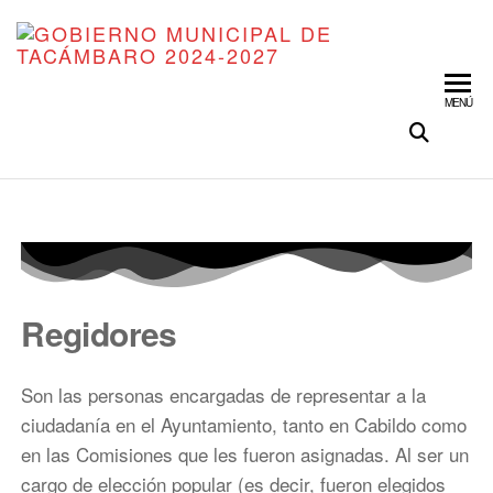
GO
Organiz
Trabajo
MU
Transfo
MENÚ
DE
TA
202
Regidores
Son las personas encargadas de representar a la
ciudadanía en el Ayuntamiento, tanto en Cabildo como
en las Comisiones que les fueron asignadas. Al ser un
cargo de elección popular (es decir, fueron elegidos