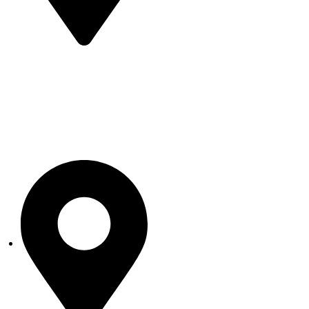
Portal Marcos A. Jiménez s/n
Centro de la Ciudad. Tacámbaro
de Codallos, Michoacán C.P.
61650
Datos de Contacto