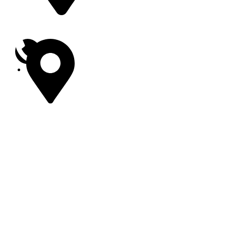
presidente@tacambaro.gob.mx
01 (459) 59 6 00
20
01 (459) 59 6 03
55
Gobierno de Tacámbaro 2024 – 2027