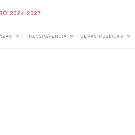
GOBIERNO
Organización,
Trabajo y
MUNICIPAL
Transformación.
DE
ANZAS
TRANSPARENCIA
OBRAS PÚBLICAS
TACÁMBARO
2024-2027