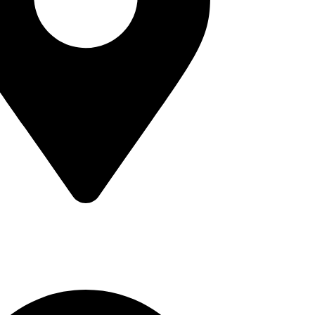
arcos A. Jiménez s/n Centro de la Ciudad.
ro de Codallos, Michoacán C.P. 61650
de Contacto