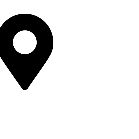
nte@tacambaro.gob.mx
1 (459) 59 6 00 20
1 (459) 59 6 03 55
bierno de Tacámbaro 2024 – 2027