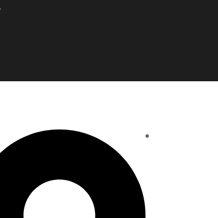
Estamos para Se
lio
Tus comentarios sob