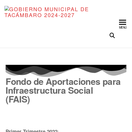
GO
Organiz
Trabajo
MU
Transfo
MENÚ
DE
TA
202
Fondo de Aportaciones para
Infraestructura Social
(FAIS)
:
Primer Trimestre 2022