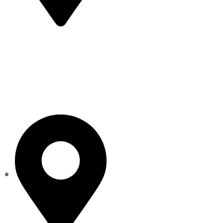
Portal Marcos A. Jiménez s/n
Centro de la Ciudad.
Tacámbaro de Codallos,
Michoacán C.P. 61650
Datos de Contacto