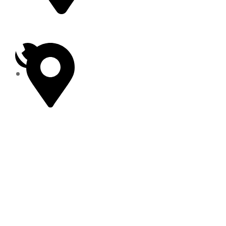
presidente@tacambaro.gob.mx
01 (459) 59 6 00
20
01 (459) 59 6 03
55
Gobierno de Tacámbaro 2024 – 2027