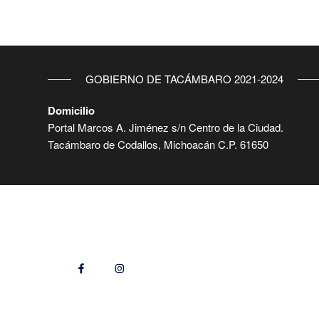
GOBIERNO DE TACÁMBARO 2021-2024
Domicilio
Portal Marcos A. Jiménez s/n Centro de la Ciudad.
Tacámbaro de Codallos, Michoacán C.P. 61650
Síguenos en:
Domici
Portal 
Tacámba
Datos 