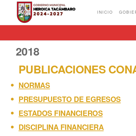
INICIO
GOBIE
GOBIERNO
Organización,
Trabajo y
MUNICIPAL
Transformación.
DE
TACÁMBARO
2018
2024-2027
PUBLICACIONES CON
NORMAS
PRESUPUESTO DE EGRESOS
ESTADOS FINANCIEROS
DISCIPLINA FINANCIERA